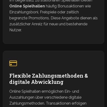
Im Gegensatz zu stationären Spielhallen bieten
Online Spielhallen
häufig Bonusaktionen wie
Einzahlungsboni, Freispiele oder zeitlich
begrenzte Promotions. Diese Angebote dienen als
zusätzlicher Anreiz für neue und bestehende
Nutzer.
Flexible Zahlungsmethoden &
digitale Abwicklung
Online Spielhallen ermöglichen Ein- und
Auszahlungen über verschiedene digitale
Zahlungsmethoden. Transaktionen erfolgen