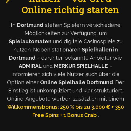
Online richtig starten
In
Dortmund
stehen Spielern verschiedene
Möglichkeiten zur Verfügung, um
Spielautomaten
und digitale Casinospiele zu
nutzen. Neben stationären
Spielhallen in
Dortmund
– darunter bekannte Anbieter wie
ADMIRAL
und
MERKUR SPIELHALLE
–
informieren sich viele Nutzer auch über die
Option einer
Online Spielhalle Dortmund
. Der
Einstieg ist unkompliziert und klar strukturiert.
Online-Angebote werben zusätzlich mit einem
Willkommensbonus: 250 % bis zu 3.000 € + 350
Free Spins + 1 Bonus Crab
.