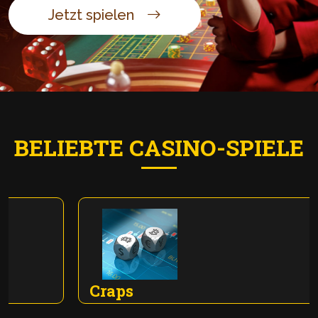
Jetzt spielen
BELIEBTE CASINO-SPIELE
Craps
Würfelspiel mit hohen