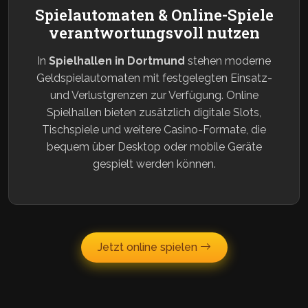
Spielautomaten & Online-Spiele
verantwortungsvoll nutzen
In
Spielhallen in Dortmund
stehen moderne
Geldspielautomaten mit festgelegten Einsatz-
und Verlustgrenzen zur Verfügung. Online
Spielhallen bieten zusätzlich digitale Slots,
Tischspiele und weitere Casino-Formate, die
bequem über Desktop oder mobile Geräte
gespielt werden können.
Jetzt online spielen