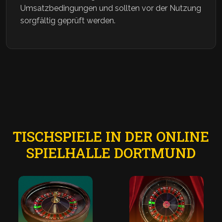
Umsatzbedingungen und sollten vor der Nutzung
sorgfältig geprüft werden.
TISCHSPIELE IN DER ONLINE
SPIELHALLE DORTMUND