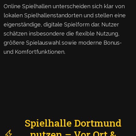
Online Spielhallen unterscheiden sich klar von
lokalen Spielhallenstandorten und stellen eine
eigenständige, digitale Spielform dar. Nutzer
schätzen insbesondere die flexible Nutzung,
größere Spielauswahl sowie moderne Bonus-
und Komfortfunktionen.
Spielhalle Dortmund
nutzen – Vor Ort &