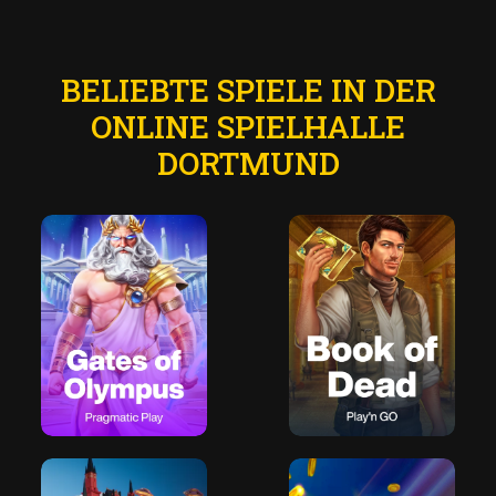
BELIEBTE SPIELE IN DER
ONLINE SPIELHALLE
DORTMUND